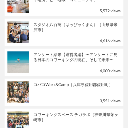
5,572 views
スタジオ八百萬（はっぴゃくまん）［山形県米
沢市］
4,616 views
アンケート結果【運営者編】〜アンケートに見
る日本のコワーキングの現在、そして未来〜
4,000 views
コバコWork&Camp［兵庫県佐用郡佐用町］
3,551 views
コワーキングスペース チガラボ［神奈川県茅ヶ
崎市］