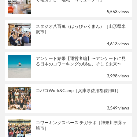
5,563 views
スタジオ八百萬（はっぴゃくまん）［山形県米
沢市］
4,613 views
アンケート結果【運営者編】〜アンケートに見
る日本のコワーキングの現在、そして未来〜
3,998 views
コバコWork&Camp［兵庫県佐用郡佐用町］
3,549 views
コワーキングスペース チガラボ［神奈川県茅ヶ
崎市］